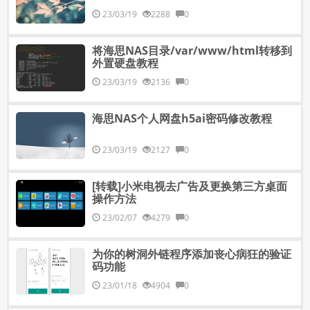
23/03/19
2288
0
将海思NAS目录/var/www/html转移到
外置硬盘教程
23/03/19
2136
0
海思NAS个人网盘h5ai密码修改教程
23/03/19
2127
0
[转载]小米电视去广告及更换第三方桌面
操作方法
23/02/07
4279
0
为你的树洞外链程序添加丧心病狂的验证
码功能
23/01/18
4904
0